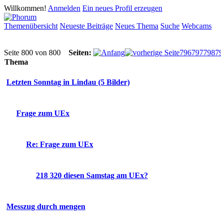
Willkommen!
Anmelden
Ein neues Profil erzeugen
Themenübersicht
Neueste Beiträge
Neues Thema
Suche
Webcams
Seite 800 von 800
Seiten:
796
797
798
7
Thema
Letzten Sonntag in Lindau (5 Bilder)
Frage zum UEx
Re: Frage zum UEx
218 320 diesen Samstag am UEx?
Messzug durch mengen