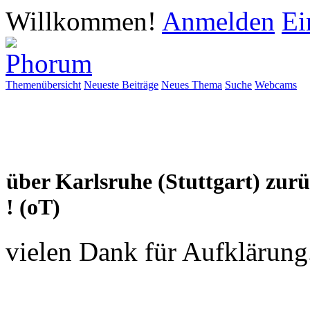
Willkommen!
Anmelden
Ei
Themenübersicht
Neueste Beiträge
Neues Thema
Suche
Webcams
über Karlsruhe (Stuttgart) zur
! (oT)
vielen Dank für Aufklärung.