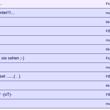
..
Fl
er!!!...
ma
kb
FB
ma
kb
sie sehen ;-)
Fl
ma
 ......( . )
FB
kb
 -(oT)-
FB
ma