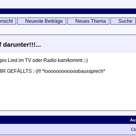
rsicht
Neueste Beiträge
Neues Thema
Suche
darunter!!!...
iges Lied im TV oder Radio kam/kommt ;-)
=> MIR GEFÄLLTS :-)!!! *loooooooooooobaussprech*
Au
Cl