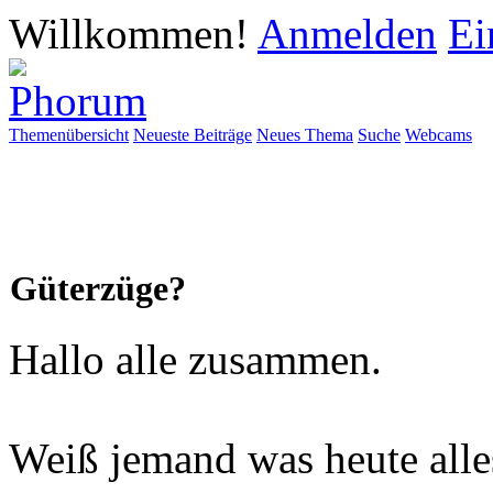
Willkommen!
Anmelden
Ei
Themenübersicht
Neueste Beiträge
Neues Thema
Suche
Webcams
Güterzüge?
Hallo alle zusammen.
Weiß jemand was heute all