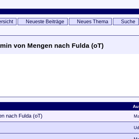
rsicht
Neueste Beiträge
Neues Thema
Suche
10min von Mengen nach Fulda (oT)
Au
en nach Fulda (oT)
M
U