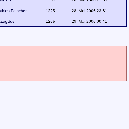
anu218
1198
28. Mai 2006 21:59
thias Fetscher
1225
28. Mai 2006 23:31
ZugBus
1255
29. Mai 2006 00:41