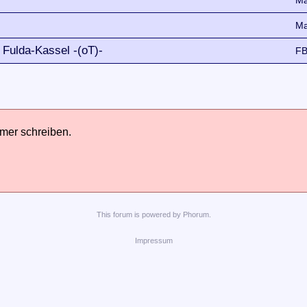
M
Ma
 Fulda-Kassel -(oT)-
FB
hmer schreiben.
This
forum
is powered by
Phorum
.
Impressum