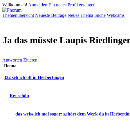
Willkommen!
Anmelden
Ein neues Profil erzeugen
Themenübersicht
Neueste Beiträge
Neues Thema
Suche
Webcams
Ja das müsste Laupis Riedlingen 
.
Antworten
Zitieren
Thema
332 seh ich oft in Herbertingen
Re: schön
das weiss ich mal sogar: gehört dem Werk da in Herbert