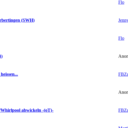
Flo
Jenn
erbertingen (SWH)
Flo
Anon
B)
FBZ
heissen...
Anon
FBZ
/Whirlpool abwickeln -(oT)-