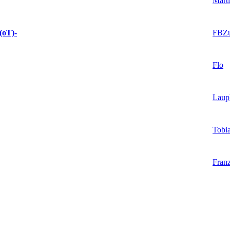
Mart
FBZ
(oT)-
Flo
Laup
Tobia
Fran