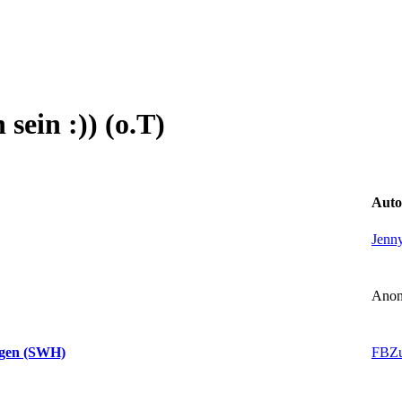
sein :)) (o.T)
Auto
Jenn
Anon
FBZ
ingen (SWH)