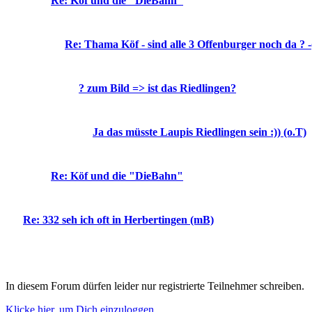
Re: Köf und die "DieBahn"
Re: Thama Köf - sind alle 3 Offenburger noch da ? -
? zum Bild => ist das Riedlingen?
Ja das müsste Laupis Riedlingen sein :)) (o.T)
Re: Köf und die "DieBahn"
Re: 332 seh ich oft in Herbertingen (mB)
In diesem Forum dürfen leider nur registrierte Teilnehmer schreiben.
Klicke hier, um Dich einzuloggen