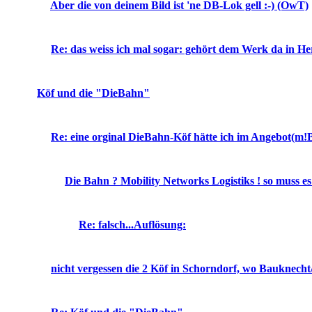
Aber die von deinem Bild ist 'ne DB-Lok gell :-) (OwT)
Re: das weiss ich mal sogar: gehört dem Werk da in H
Köf und die "DieBahn"
Re: eine orginal DieBahn-Köf hätte ich im Angebot(m!
Die Bahn ? Mobility Networks Logistiks ! so muss es 
Re: falsch...Auflösung:
nicht vergessen die 2 Köf in Schorndorf, wo Bauknecht