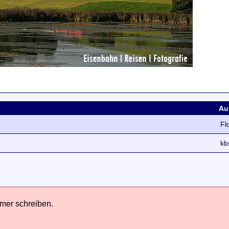
Au
Fl
kb
hmer schreiben.