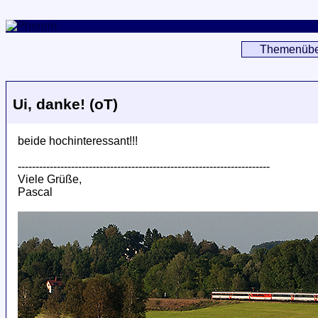
Themenübe
Ui, danke! (oT)
beide hochinteressant!!!
-----------------------------------------------------------------------
Viele Grüße,
Pascal