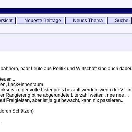
rsicht
Neueste Beiträge
Neues Thema
Suche
ahnern, paar Leute aus Politik und Wirtschaft sind auch dabei.
euer....
ren, Lack+Innenraum
nkservice der volle Listenpreis bezahlt werden, wenn der VT i
r Rangierer gibt ne abgerundete Literzahl weiter... nee nee ...
auf Freigleisen, aber ist ja gut bewacht, kann nix passieren..
nderen Schätzen)
.