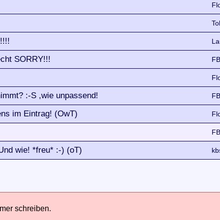
Fl
To
!!!
La
recht SORRY!!!
FB
Fl
nimmt? :-S ,wie unpassend!
FB
ens im Eintrag! (OwT)
Fl
FB
nd wie! *freu* :-) (oT)
kb
hmer schreiben.