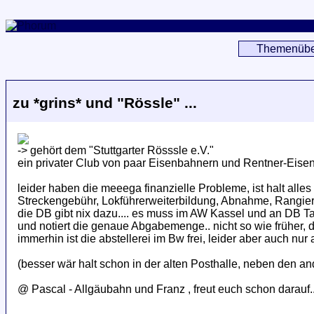
Themenübe
zu *grins* und "Rössle" ...
-> gehört dem "Stuttgarter Rösssle e.V."
ein privater Club von paar Eisenbahnern und Rentner-Eisenb
leider haben die meeega finanzielle Probleme, ist halt alles t
Streckengebühr, Lokführerweiterbildung, Abnahme, Rangie
die DB gibt nix dazu.... es muss im AW Kassel und an DB Ta
und notiert die genaue Abgabemenge.. nicht so wie früher, de
immerhin ist die abstellerei im Bw frei, leider aber auch nur 
(besser wär halt schon in der alten Posthalle, neben den a
@ Pascal - Allgäubahn und Franz , freut euch schon darauf..