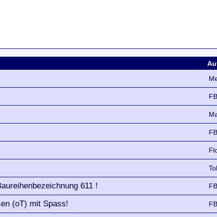
Au
Me
FB
Ma
FB
Fl
To
Baureihenbezeichnung 611 !
FB
sen (oT) mit Spass!
FB