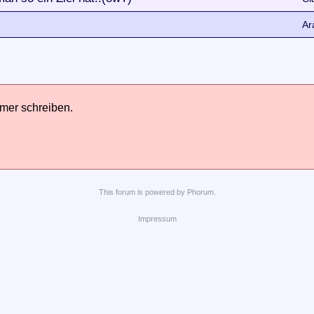
Ar
hmer schreiben.
This
forum
is powered by
Phorum
.
Impressum