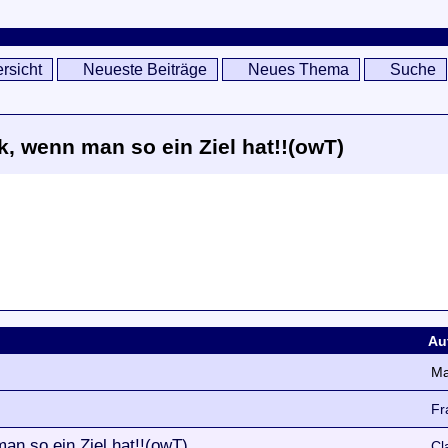
rsicht
Neueste Beiträge
Neues Thema
Suche
, wenn man so ein Ziel hat!!(owT)
Au
Ma
Fr
an so ein Ziel hat!!(owT)
Cl