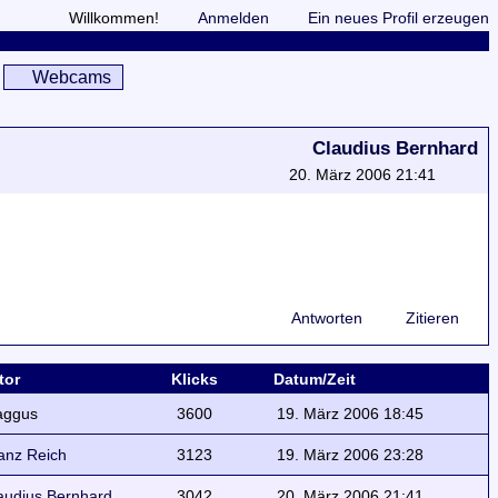
Willkommen!
Anmelden
Ein neues Profil erzeugen
Webcams
Claudius Bernhard
20. März 2006 21:41
Antworten
Zitieren
tor
Klicks
Datum/Zeit
ggus
3600
19. März 2006 18:45
anz Reich
3123
19. März 2006 23:28
audius Bernhard
3042
20. März 2006 21:41