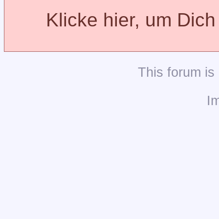
Klicke hier, um Dic
This
forum
is
I