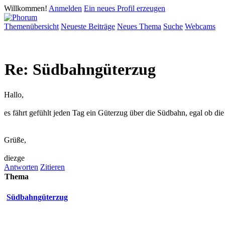
Willkommen!
Anmelden
Ein neues Profil erzeugen
Themenübersicht
Neueste Beiträge
Neues Thema
Suche
Webcams
Re: Südbahngüterzug
Hallo,
es fährt gefühlt jeden Tag ein Güterzug über die Südbahn, egal ob die
Grüße,
diezge
Antworten
Zitieren
Thema
Südbahngüterzug