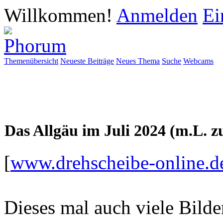
Willkommen!
Anmelden
Ei
Themenübersicht
Neueste Beiträge
Neues Thema
Suche
Webcams
Das Allgäu im Juli 2024 (m.L. z
[
www.drehscheibe-online.d
Dieses mal auch viele Bild