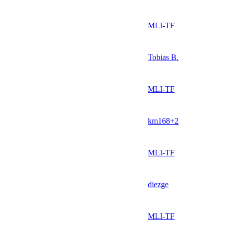
MLI-TF
Tobias B.
MLI-TF
km168+2
MLI-TF
diezge
MLI-TF