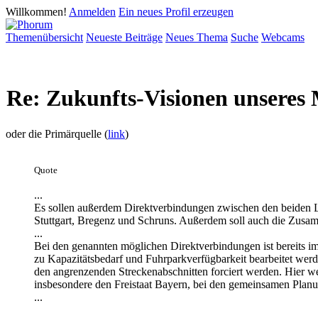
Willkommen!
Anmelden
Ein neues Profil erzeugen
Themenübersicht
Neueste Beiträge
Neues Thema
Suche
Webcams
Re: Zukunfts-Visionen unseres M
oder die Primärquelle (
link
)
Quote
...
Es sollen außerdem Direktverbindungen zwischen den beiden L
Stuttgart, Bregenz und Schruns. Außerdem soll auch die Zusam
...
Bei den genannten möglichen Direktverbindungen ist bereits 
zu Kapazitätsbedarf und Fuhrparkverfügbarkeit bearbeitet wer
den angrenzenden Streckenabschnitten forciert werden. Hier 
insbesondere den Freistaat Bayern, bei den gemeinsamen Pla
...