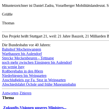
Mitunterzeichner ist Daniel Zadra, Vorarlberger Mobilitätslandesrat. 
Grüßle
Thomas
Das Projekt heißt Stuttgart 21, weil: 21 Jahre Bauzeit, 21 Milliard
Die Bundesbahn vor 40 Jahren:
Bahnhof Mochenwangen
Warthausen bis Aulendorf
Strecke Meckenbeuren - Tettnang
noch mehr zwischen Einsingen bis Aulendorf
ein wenig Isny
Roßbergbahn in den 80ern
Niederbiegen bis Weingarten
Anschlußgleis zur Fa. Stoz in Weingarten
Abschiedsfahrt Öchsle und frühe Museumsbahn
Antworten
Zitieren
Thema
Zukunfts-Visionen unseres Ministers...