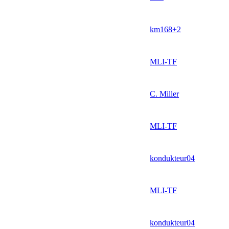
km168+2
MLI-TF
C. Miller
MLI-TF
kondukteur04
MLI-TF
kondukteur04