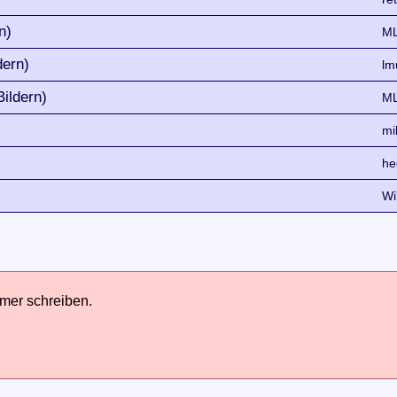
n)
ML
dern)
lm
ildern)
ML
mi
he
Wi
hmer schreiben.