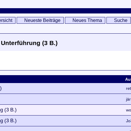
rsicht
Neueste Beiträge
Neues Thema
Suche
 Unterführung (3 B.)
Au
)
re
jä
g (3 B.)
wo
g (3 B.)
Jo