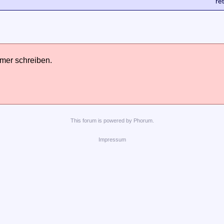
re
hmer schreiben.
This
forum
is powered by
Phorum
.
Impressum