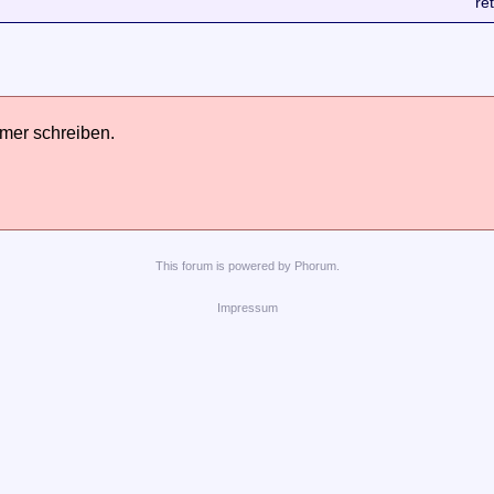
re
hmer schreiben.
This
forum
is powered by
Phorum
.
Impressum