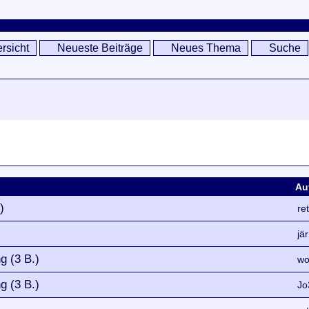
rsicht
Neueste Beiträge
Neues Thema
Suche
Au
)
re
jä
g (3 B.)
wo
g (3 B.)
Jo