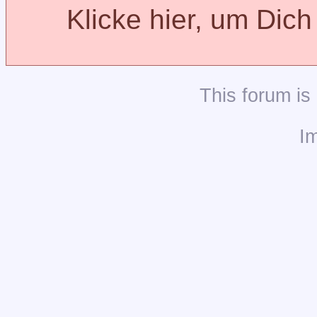
Klicke hier, um Dic
This
forum
is
I