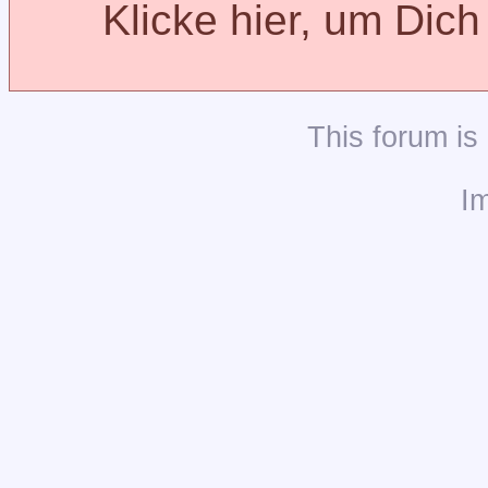
Klicke hier, um Dic
This
forum
is
I