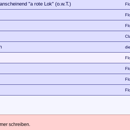
nscheinend "a rote Lok" (o.w.T.)
Fl
Fl
Fl
Cl
n
di
Fl
Fl
Fl
Fl
hmer schreiben.