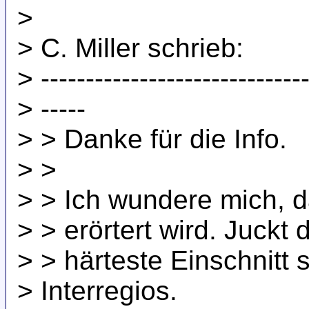
>
> C. Miller schrieb:
> ------------------------------
> -----
> > Danke für die Info.
> >
> > Ich wundere mich, d
> > erörtert wird. Juck
> > härteste Einschnitt
> Interregios.