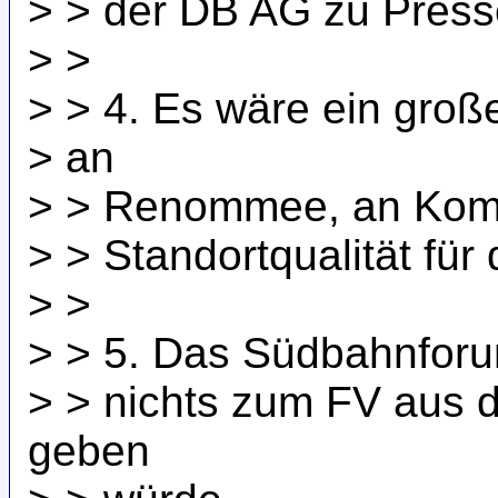
> > der DB AG zu Presse
> >
> > 4. Es wäre ein große
> an
> > Renommee, an Komfo
> > Standortqualität für 
> >
> > 5. Das Südbahnfor
> > nichts zum FV aus d
geben