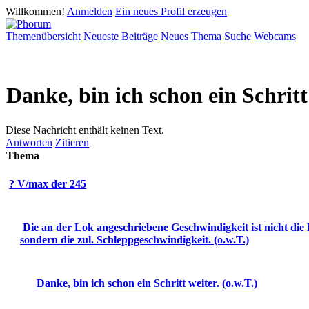
Willkommen!
Anmelden
Ein neues Profil erzeugen
Themenübersicht
Neueste Beiträge
Neues Thema
Suche
Webcams
Danke, bin ich schon ein Schritt 
Diese Nachricht enthält keinen Text.
Antworten
Zitieren
Thema
? V/max der 245
Die an der Lok angeschriebene Geschwindigkeit ist nicht die
sondern die zul. Schleppgeschwindigkeit. (o.w.T.)
Danke, bin ich schon ein Schritt weiter. (o.w.T.)