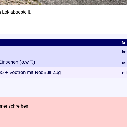
 Lok abgestellt.
Au
km
Einsehen (o.w.T.)
jä
25 + Vectron mit RedBull Zug
mi
hmer schreiben.