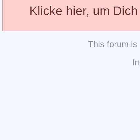
Klicke hier, um Dic
This
forum
is
I