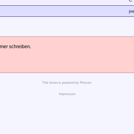
C.
jo
hmer schreiben.
This
forum
is powered by
Phorum
.
Impressum