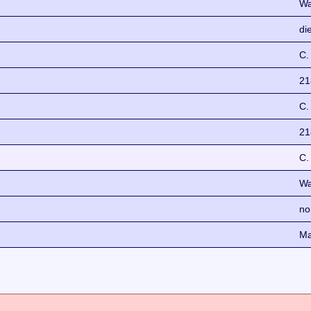
Wa
di
C.
21
C.
21
C.
Wa
no
Ma