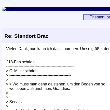
Themenübe
Re: Standort Braz
Vielen Dank, nun kann ich das einordnen. Umso größer d
218-Fan schrieb:
-------------------------------------------------------
> C. Miller schrieb:
> --------------------------------------------------
> -----
> > Wo muss man denn da stehen, um den Bogen von so
> weit oben aufzunehmen. Grandios.
>
>
> Servus,
>