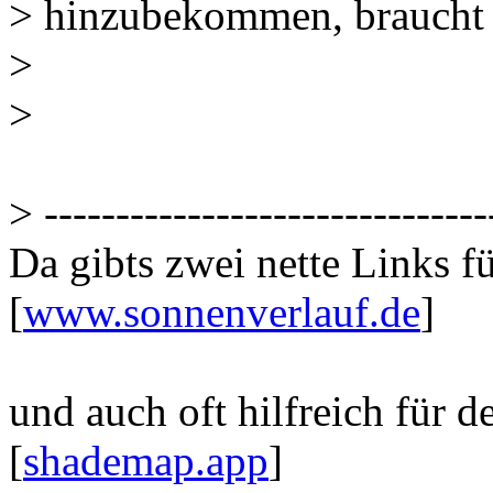
> hinzubekommen, braucht 
>
>
> -------------------------------
Da gibts zwei nette Links f
[
www.sonnenverlauf.de
]
und auch oft hilfreich für 
[
shademap.app
]