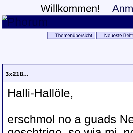
Willkommen!
Anm
Themenübersicht
Neueste Beit
3x218...
Halli-Hallöle,
erschmol no a guads Nei
geschtrige, so wia mi, 