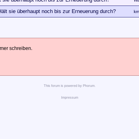
Wa
ält sie überhaupt noch bis zur Erneuerung durch?
km
hmer schreiben.
This
forum
is powered by
Phorum
.
Impressum