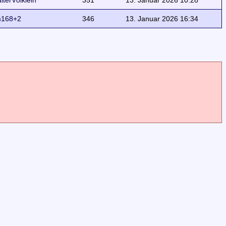
lterVölklein
351
13. Januar 2026 10:28
168+2
346
13. Januar 2026 16:34