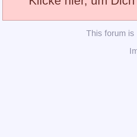
Klicke hier, um Dic
This
forum
is
I