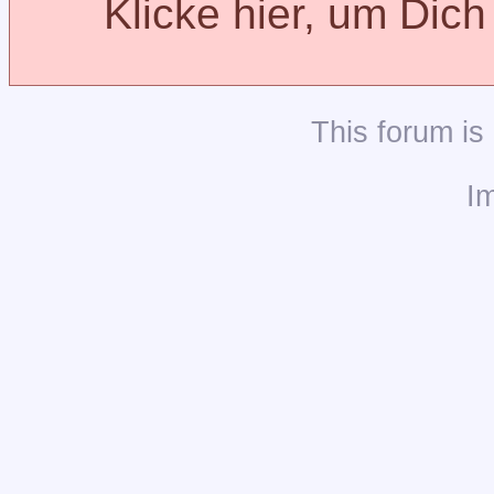
Klicke hier, um Dic
This
forum
is
I