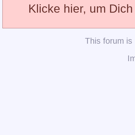
Klicke hier, um Dic
This
forum
is
I