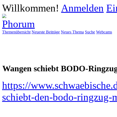
Willkommen!
Anmelden
Ei
Themenübersicht
Neueste Beiträge
Neues Thema
Suche
Webcams
Wangen schiebt BODO-Ringzug
https://www.schwaebische.
schiebt-den-bodo-ringzug-