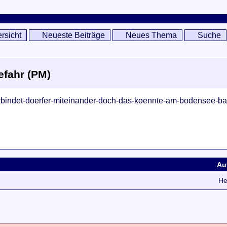
rsicht
Neueste Beiträge
Neues Thema
Suche
efahr (PM)
erbindet-doerfer-miteinander-doch-das-koennte-am-bodensee-bal
Au
He