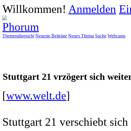
Willkommen!
Anmelden
Ei
Themenübersicht
Neueste Beiträge
Neues Thema
Suche
Webcams
Stuttgart 21 vrzögert sich weite
[
www.welt.de
]
Stuttgart 21 verschiebt sich 