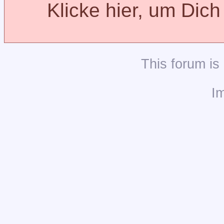
Klicke hier, um Dic
This
forum
is
I