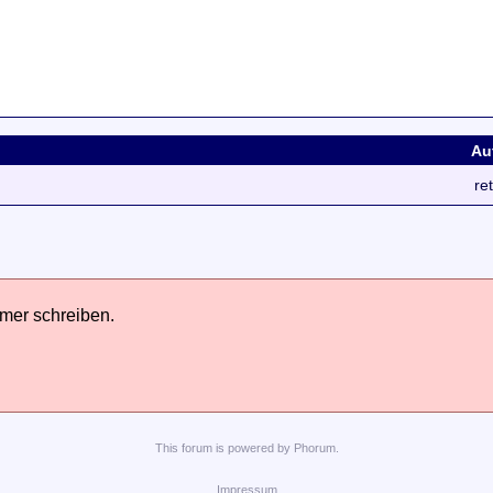
Au
re
hmer schreiben.
This
forum
is powered by
Phorum
.
Impressum