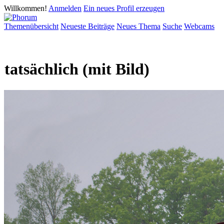
Willkommen!
Anmelden
Ein neues Profil erzeugen
Themenübersicht
Neueste Beiträge
Neues Thema
Suche
Webcams
tatsächlich (mit Bild)