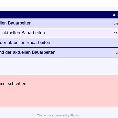
Au
llen Bauarbeiten
di
 aktuellen Bauarbeiten
he
der aktuellen Bauarbeiten
di
d der aktuellen Bauarbeiten
he
hmer schreiben.
This
forum
is powered by
Phorum
.