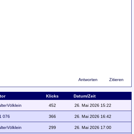
Antworten
Zitieren
tor
Klicks
Datum/Zeit
lterVölklein
452
26. Mai 2026 15:22
1 076
366
26. Mai 2026 16:42
lterVölklein
299
26. Mai 2026 17:00