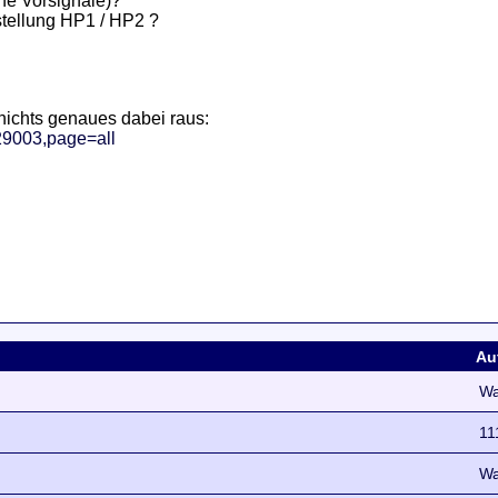
ne Vorsignale)?
rstellung HP1 / HP2 ?
ichts genaues dabei raus:
29003,page=all
Au
Wa
11
Wa