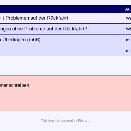
Au
it Problemen auf der Rückfahrt
Wa
ngen ohne Probleme auf der Rückfahrt!!!
Wa
n Überlingen (m6B)
mi
mi
hmer schreiben.
This
forum
is powered by
Phorum
.