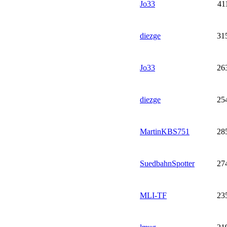
Jo33
41
diezge
31
Jo33
26
diezge
25
MartinKBS751
28
SuedbahnSpotter
27
MLI-TF
23