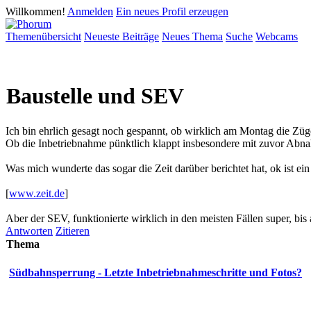
Willkommen!
Anmelden
Ein neues Profil erzeugen
Themenübersicht
Neueste Beiträge
Neues Thema
Suche
Webcams
Baustelle und SEV
Ich bin ehrlich gesagt noch gespannt, ob wirklich am Montag die Züge
Ob die Inbetriebnahme pünktlich klappt insbesondere mit zuvor Abn
Was mich wunderte das sogar die Zeit darüber berichtet hat, ok ist ein
[
www.zeit.de
]
Aber der SEV, funktionierte wirklich in den meisten Fällen super, bi
Antworten
Zitieren
Thema
Südbahnsperrung - Letzte Inbetriebnahmeschritte und Fotos?