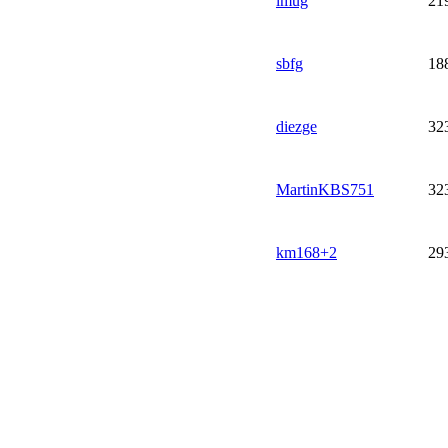
lmug
21
sbfg
18
diezge
32
MartinKBS751
32
km168+2
29