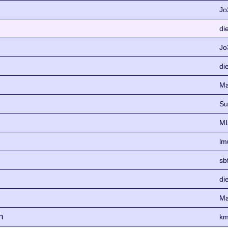
Jo
di
Jo
di
Ma
Su
ML
lm
sb
di
Ma
n
km