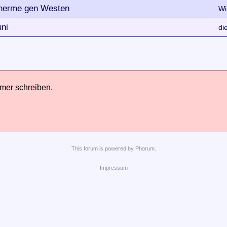
Therme gen Westen
Wi
uni
di
hmer schreiben.
This
forum
is powered by
Phorum
.
Impressum