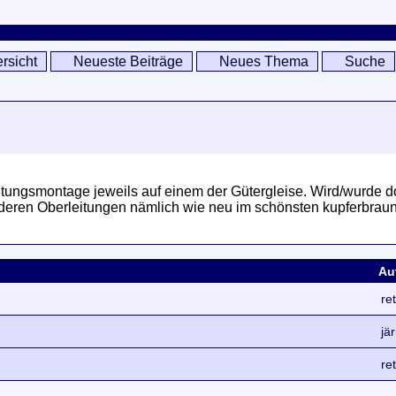
rsicht
Neueste Beiträge
Neues Thema
Suche
ungsmontage jeweils auf einem der Gütergleise. Wird/wurde do
anderen Oberleitungen nämlich wie neu im schönsten kupferbraun
Au
re
jä
re