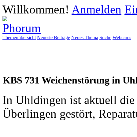
Willkommen!
Anmelden
Ei
Themenübersicht
Neueste Beiträge
Neues Thema
Suche
Webcams
KBS 731 Weichenstörung in Uh
In Uhldingen ist aktuell di
Überlingen gestört, Reparat