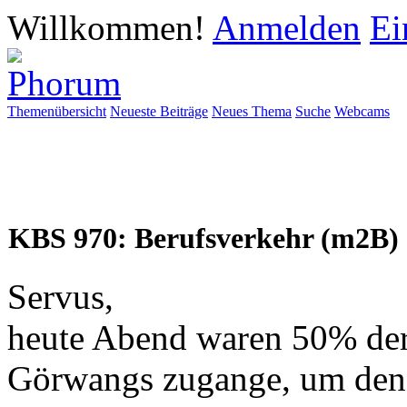
Willkommen!
Anmelden
Ei
Themenübersicht
Neueste Beiträge
Neues Thema
Suche
Webcams
KBS 970: Berufsverkehr (m2B)
Servus,
heute Abend waren 50% der
Görwangs zugange, um den 