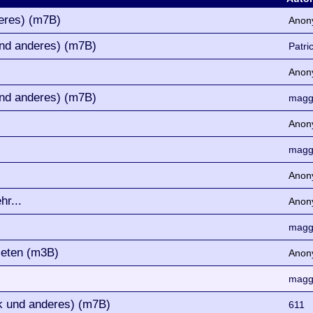
eres) (m7B)
Anon
nd anderes) (m7B)
Patri
Anon
nd anderes) (m7B)
magg
Anon
magg
Anon
hr...
Anon
magg
ieten (m3B)
Anon
magg
k und anderes) (m7B)
611