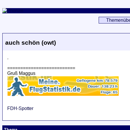
Themenübe
auch schön (owt)
.
==========================
Gruß Maggus
FDH-Spotter
Thema