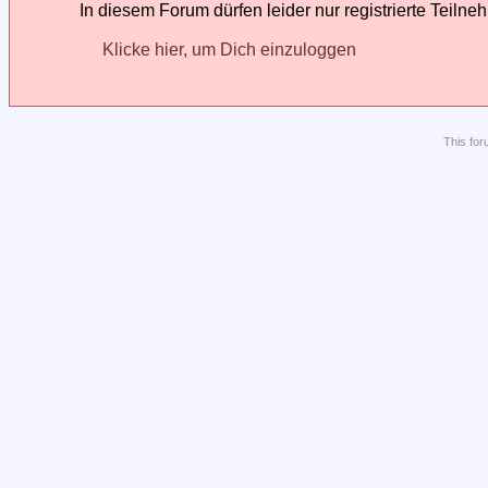
In diesem Forum dürfen leider nur registrierte Teilne
Klicke hier, um Dich einzuloggen
This
for