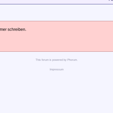
hmer schreiben.
This
forum
is powered by
Phorum
.
Impressum