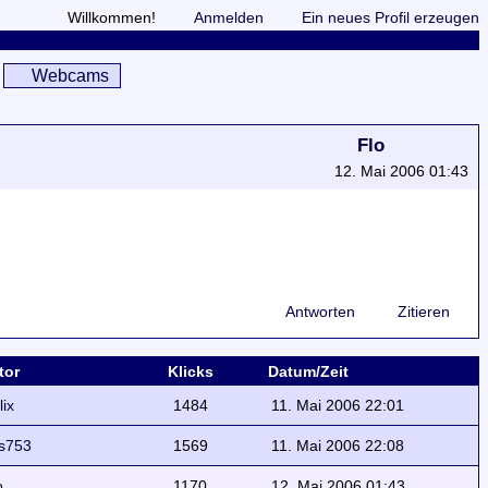
Willkommen!
Anmelden
Ein neues Profil erzeugen
Webcams
Flo
12. Mai 2006 01:43
Antworten
Zitieren
tor
Klicks
Datum/Zeit
lix
1484
11. Mai 2006 22:01
s753
1569
11. Mai 2006 22:08
o
1170
12. Mai 2006 01:43