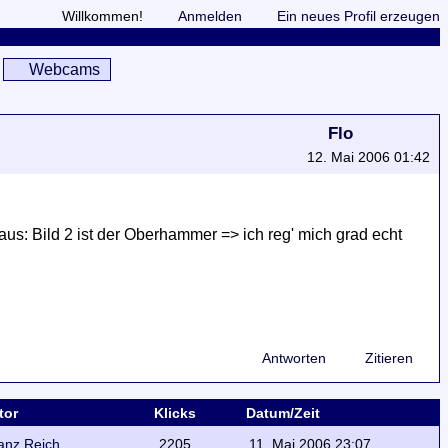
Willkommen!
Anmelden
Ein neues Profil erzeugen
Webcams
Flo
12. Mai 2006 01:42
 raus: Bild 2 ist der Oberhammer => ich reg' mich grad echt
Antworten
Zitieren
tor
Klicks
Datum/Zeit
anz Reich
2205
11. Mai 2006 23:07