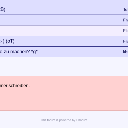
2B)
To
Fr
Fl
-( (oT)
Fr
ule zu machen? *g*
kb
hmer schreiben.
This
forum
is powered by
Phorum
.